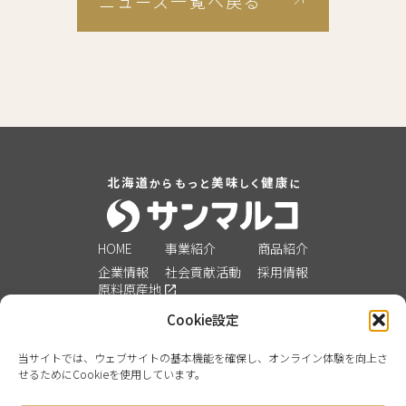
ニュース一覧へ戻る
HOME
事業紹介
商品紹介
企業情報
社会貢献活動
採用情報
原料原産地
JP
/
EN
Cookie設定
お知らせ
お問い合わせ
当サイトでは、ウェブサイトの基本機能を確保し、オンライン体験を向上さ
オンラインストア
せるためにCookieを使用しています。